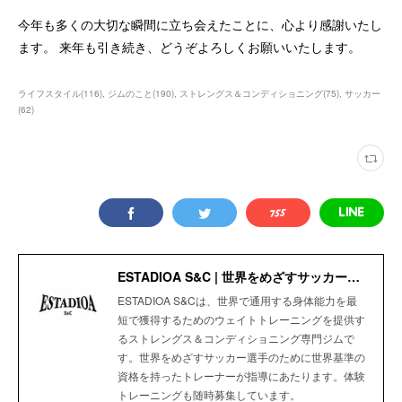
今年も多くの大切な瞬間に立ち会えたことに、心より感謝いたし
ます。 来年も引き続き、どうぞよろしくお願いいたします。
ライフスタイル
(
116
)
ジムのこと
(
190
)
ストレングス＆コンディショニング
(
75
)
サッカー
(
62
)
ESTADIOA S&C | 世界をめざすサッカー選手のためのStrength＆Conditioning Gym
ESTADIOA S&Cは、世界で通用する身体能力を最
短で獲得するためのウェイトトレーニングを提供す
るストレングス＆コンディショニング専門ジムで
す。世界をめざすサッカー選手のために世界基準の
資格を持ったトレーナーが指導にあたります。体験
トレーニングも随時募集しています。