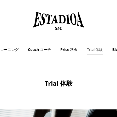
g トレーニング
Coach コーチ
Price 料金
Trial 体験
B
Trial 体験