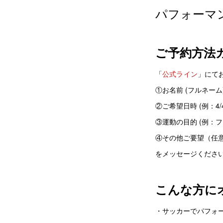
パフォーマ
ご予約方法
「
公式ライン
」にて
①お名前 (フルネーム
②ご希望日時 (例：4/4
③運動の目的 (例：
④その他ご要望（任
をメッセージくださ
こんな方に
・サッカーでパフォ