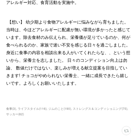
アレルギー対応、食育活動を実施中。
【想い】 幼少期より食物アレルギーに悩みながら育ちました。
当時は、今ほどアレルギーに配慮が無い環境が多かったと感じて
います。除去食材のみ伝えられ、栄養価が足りているのか、何が
食べられるのか、家族で迷い不安を感じる日々を過ごしました。
身近に食事の内容を相談出来る人がいてくれたらな、、という想
いから、栄養士を志しました。 日々のコンディション向上は勿
論、 数値だけではない、楽しみが増える献立提案を目指してい
きます! チョコがやめられない栄養士、一緒に成長できたら嬉し
いです。よろしくお願いいたします。
食事
(
3
)
ライフスタイル
(
116
)
ジムのこと
(
190
)
ストレングス＆コンディショニング
(
75
)
サッカー
(
62
)