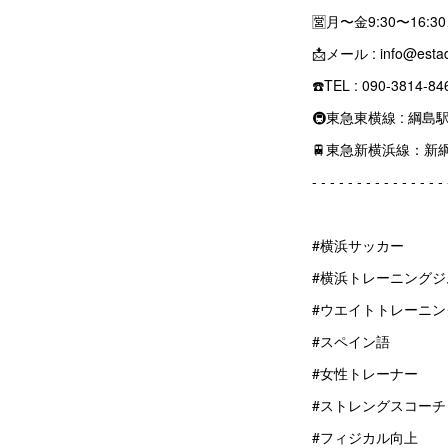
🈺月〜金9:30〜16:30
📩メール : info@esta
☎️TEL : 090-3
🚇東急東横線 : 綱
🚆東急新横浜線：新
‐ ‐ ‐ ‐ ‐ ‐ ‐ ‐ ‐ ‐ ‐ ‐ ‐ ‐ ‐
#横浜サッカー
#横浜トレーニングジ
#ウエイトトレーニン
#スペイン語
#女性トレーナー
#ストレングスコーチ
#フィジカル向上