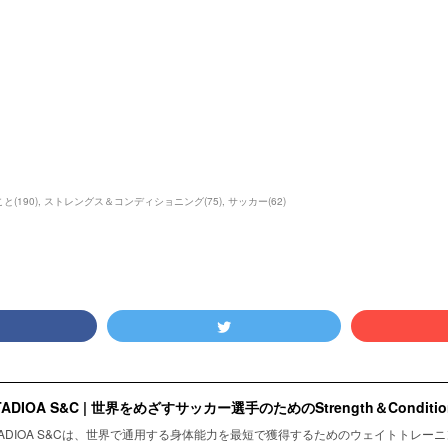
こと
(
190
)
ストレングス＆コンディショニング
(
75
)
サッカー
(
62
)
TADIOA S&C | 世界をめざすサッカー選手のためのStrength＆Condition
TADIOA S&Cは、世界で通用する身体能力を最短で獲得するためのウェイトトレー