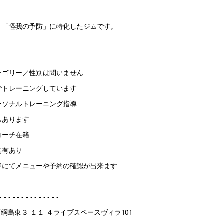
と「怪我の予防」に特化したジムです。
テゴリー／性別は問いません
でトレーニングしています
ーソナルトレーニング指導
もあります
コーチ在籍
共有あり
ジにてメニューや予約の確認が出来ます
 ‐ ‐ ‐ ‐ ‐ ‐ ‐ ‐ ‐ ‐ ‐ ‐ ‐ ‐
北区綱島東３-１１-４ライブスペースヴィラ101