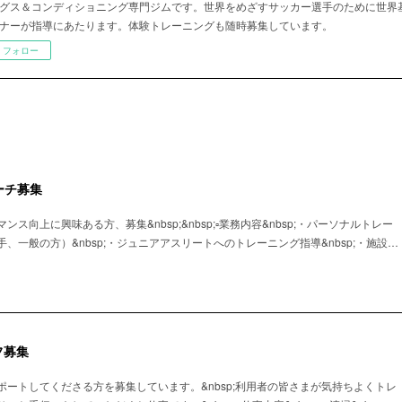
グス＆コンディショニング専門ジムです。世界をめざすサッカー選手のために世界
ナーが指導にあたります。体験トレーニングも随時募集しています。
フォロー
ーチ募集
ス向上に興味ある方、募集&nbsp;&nbsp;▫️業務内容&nbsp;・パーソナルトレー
、一般の方）&nbsp;・ジュニアアスリートへのトレーニング指導&nbsp;・施設…
フ募集
ートしてくださる方を募集しています。&nbsp;利用者の皆さまが気持ちよくトレ