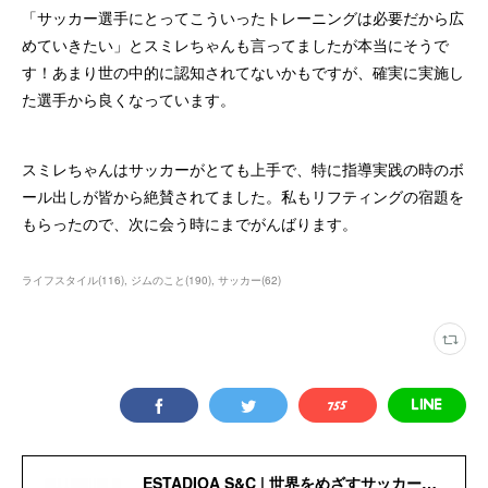
「サッカー選手にとってこういったトレーニングは必要だから広
めていきたい」とスミレちゃんも言ってましたが本当にそうで
す！あまり世の中的に認知されてないかもですが、確実に実施し
た選手から良くなっています。
スミレちゃんはサッカーがとても上手で、特に指導実践の時のボ
ール出しが皆から絶賛されてました。私もリフティングの宿題を
もらったので、次に会う時にまでがんばります。
ライフスタイル
(
116
)
ジムのこと
(
190
)
サッカー
(
62
)
ESTADIOA S&C | 世界をめざすサッカー選手のためのStrength＆Conditioning Gym