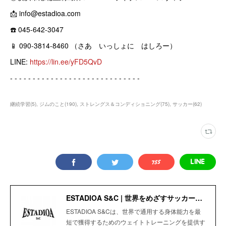
📩 info@estadioa.com
☎️ 045-642-3047
📱 090-3814-8460 （さあ いっしょに はしろー）
LINE:
https://lin.ee/yFD5QvD
‐ ‐ ‐ ‐ ‐ ‐ ‐ ‐ ‐ ‐ ‐ ‐ ‐ ‐ ‐ ‐ ‐ ‐ ‐ ‐ ‐ ‐ ‐ ‐ ‐ ‐ ‐ ‐ ‐
継続学習
(
5
)
ジムのこと
(
190
)
ストレングス＆コンディショニング
(
75
)
サッカー
(
62
)
ESTADIOA S&C | 世界をめざすサッカー選手のためのStrength＆Conditioning Gym
ESTADIOA S&Cは、世界で通用する身体能力を最
短で獲得するためのウェイトトレーニングを提供す