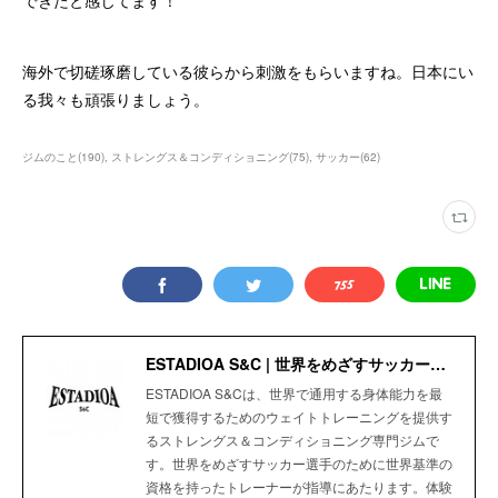
できたと感じてます！
海外で切磋琢磨している彼らから刺激をもらいますね。日本にい
る我々も頑張りましょう。
ジムのこと
(
190
)
ストレングス＆コンディショニング
(
75
)
サッカー
(
62
)
ESTADIOA S&C | 世界をめざすサッカー選手のためのStrength＆Conditioning Gym
ESTADIOA S&Cは、世界で通用する身体能力を最
短で獲得するためのウェイトトレーニングを提供す
るストレングス＆コンディショニング専門ジムで
す。世界をめざすサッカー選手のために世界基準の
資格を持ったトレーナーが指導にあたります。体験