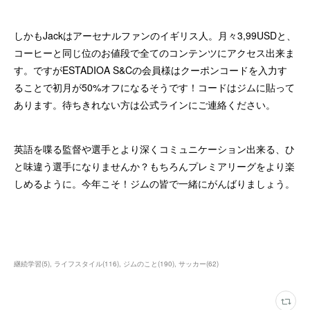
しかもJackはアーセナルファンのイギリス人。月々3,99USDと、
コーヒーと同じ位のお値段で全てのコンテンツにアクセス出来ま
す。ですがESTADIOA S&Cの会員様はクーポンコードを入力す
ることで初月が50%オフになるそうです！コードはジムに貼って
あります。待ちきれない方は公式ラインにご連絡ください。
英語を喋る監督や選手とより深くコミュニケーション出来る、ひ
と味違う選手になりませんか？もちろんプレミアリーグをより楽
しめるように。今年こそ！ジムの皆で一緒にがんばりましょう。
継続学習
(
5
)
ライフスタイル
(
116
)
ジムのこと
(
190
)
サッカー
(
62
)