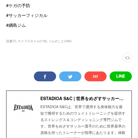
#ケガの予防
#サッカーフィジカル
#綱島ジム
読書
(
7
)
ライフスタイル
(
116
)
ジムのこと
(
190
)
ESTADIOA S&C | 世界をめざすサッカー選手のためのStrength＆Conditioning Gym
ESTADIOA S&Cは、世界で通用する身体能力を最
短で獲得するためのウェイトトレーニングを提供す
るストレングス＆コンディショニング専門ジムで
す。世界をめざすサッカー選手のために世界基準の
資格を持ったトレーナーが指導にあたります。体験