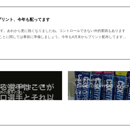
プリント、今年も配ってます
します。あれから更に熱くなりましたね。コントロールできない外的要因もあります
ことに関しては事前に準備しましょう。今年も4月末からプリント配布してます…
2021.09.16 05:08
】プロになる選手はここが違う！
【HALEO C3X HYPER】 ステ
外の選手の違い
しました！