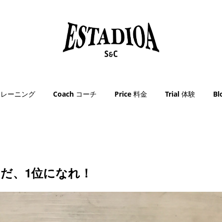
g トレーニング
Coach コーチ
Price 料金
Trial 体験
B
メだ、1位になれ！