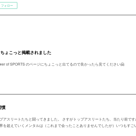
フォロー
号にちょこっと掲載されました
 power of SPORTS のページにちょこっと出てるので良かったら見てください🤗
習慣
トップアスリートたちと闘ってきました。 さすがトップアスリートたち、当たり前で
p;限界を超えていくメンタルは（これまで会ったことありませんでしたが）いつもす