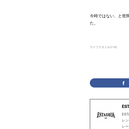
今時ではない、と世
た。
ライフスタイル
(
116
)
ES
ES
レン
レー