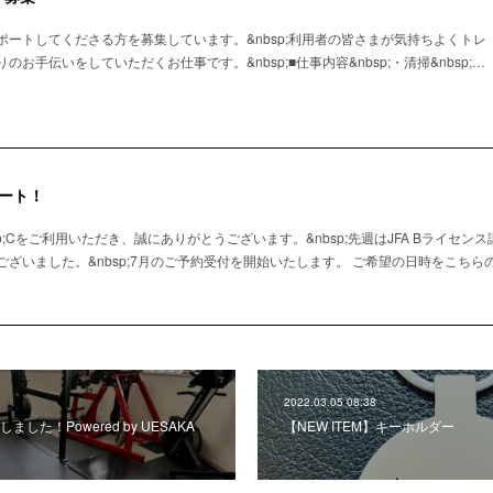
ートしてくださる方を募集しています。&nbsp;利用者の皆さまが気持ちよくトレ
お手伝いをしていただくお仕事です。&nbsp;■仕事内容&nbsp;・清掃&nbsp;…
ート！
&amp;Cをご利用いただき、誠にありがとうございます。&nbsp;先週はJFA Bライセ
ざいました。&nbsp;7月のご予約受付を開始いたします。 ご希望の日時をこちらの
2022.03.05 08:38
した！Powered by UESAKA
【NEW ITEM】キーホルダー