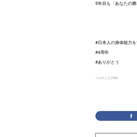
5年目も「あなたの
#日本人の身体能力
#4周年
#ありがとう
ジムのこと
(
190
)