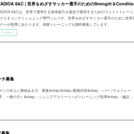
TADIOA S&C | 世界をめざすサッカー選手のためのStrength＆Condition
TADIOA S&Cは、世界で通用する身体能力を最短で獲得するためのウェイトトレー
グス＆コンディショニング専門ジムです。世界をめざすサッカー選手のために世界
ナーが指導にあたります。体験トレーニングも随時募集しています。
フォロー
ーチ募集
ス向上に興味ある方、募集&nbsp;&nbsp;▫️業務内容&nbsp;・パーソナルトレー
、一般の方）&nbsp;・ジュニアアスリートへのトレーニング指導&nbsp;・施設…
フ募集