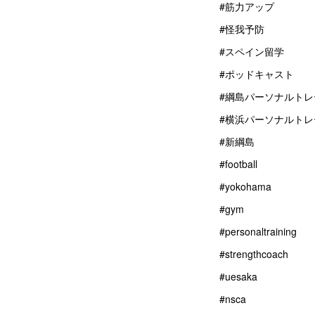
#筋力アップ
#怪我予防
#スペイン留学
#ポッドキャスト
#綱島パーソナルトレ
#横浜パーソナルトレ
#新綱島
#football
#yokohama
#gym
#personaltraining
#strengthcoach
#uesaka
#nsca