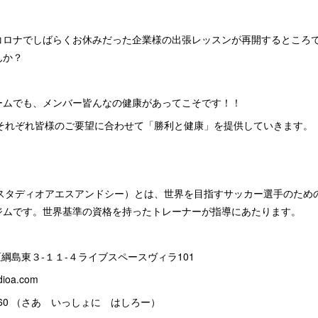
コロナでしばらくお休みだった企業様の出張レッスンが再開するところ
んか？
ームでも、メンバー皆んなの健康があってこそです！！
&Cは、それぞれ皆様のご要望に合わせて「勝利と健康」を提供していきます。
&C（エスタディオアエスアンドシー）とは、世界を目指すサッカー選手のた
ジムです。世界基準の資格を持ったトレーナーが指導にあたります。
北区綱島東３-１１-４ライブスペースヴィラ101
dioa.com
814-8460 （さあ いっしょに はしろー）