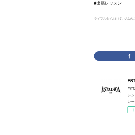
#出張レッスン
ライフスタイル
(
116
)
ジムの
ES
ES
レン
レー