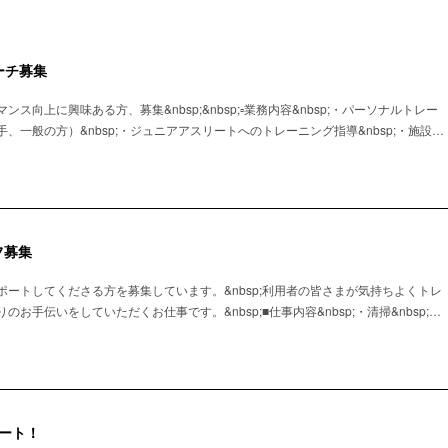
ーチ募集
ス向上に興味ある方、募集&nbsp;&nbsp;▫️業務内容&nbsp;・パーソナルトレー
、一般の方）&nbsp;・ジュニアアスリートへのトレーニング指導&nbsp;・施設…
フ募集
ートしてくださる方を募集しています。&nbsp;利用者の皆さまが気持ちよくトレ
お手伝いをしていただくお仕事です。&nbsp;■仕事内容&nbsp;・清掃&nbsp;…
ート！