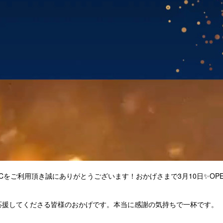
 S&Cをご利用頂き誠にありがとうございます！おかげさまで3月10日✨OP
応援してくださる皆様のおかげです。本当に感謝の気持ちで一杯です。