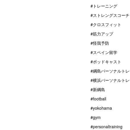
#トレーニング
#ストレングスコーチ
#クロスフィット
#筋力アップ
#怪我予防
#スペイン留学
#ポッドキャスト
#綱島パーソナルトレ
#横浜パーソナルトレ
#新綱島
#football
#yokohama
#gym
#personaltraining