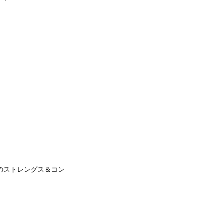
。
。
めのストレングス＆コン