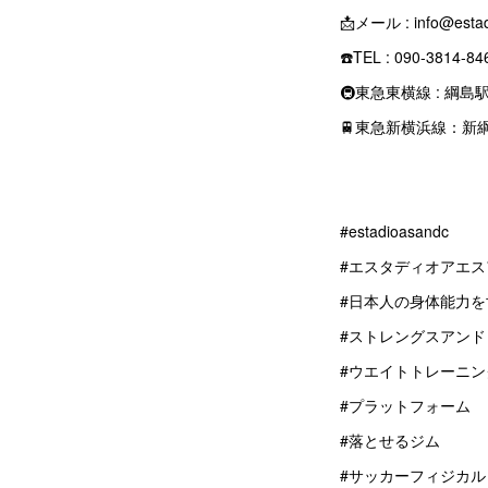
📩メール : info@esta
☎️TEL : 090-3
🚇東急東横線 : 綱
🚆東急新横浜線：新
#estadioasandc
#エスタディオアエス
#日本人の身体能力を
#ストレングスアン
#ウエイトトレーニン
#プラットフォーム
#落とせるジム
#サッカーフィジカル