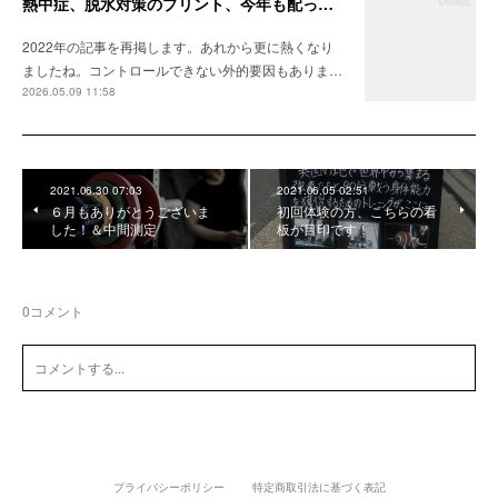
熱中症、脱水対策のプリント、今年も配ってます
2022年の記事を再掲します。あれから更に熱くなり
ましたね。コントロールできない外的要因もありま…
2026.05.09 11:58
2021.06.30 07:03
2021.06.05 02:51
６月もありがとうございま
初回体験の方、こちらの看
した！＆中間測定
板が目印です！
0
コメント
プライバシーポリシー
特定商取引法に基づく表記